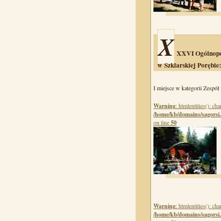
X
XXVI Ogólnopol
w Szklarskiej Porębie:
I miejsce w kategorii Zespół
Warning
: htmlentities(): c
/home/kb/domains/sagorsi.
on line
50
Warning
: htmlentities(): c
/home/kb/domains/sagorsi.