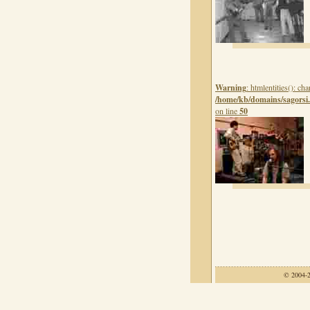
Warning
: htmlentities(): c
/home/kb/domains/sagorsi.
on line
50
© 2004-