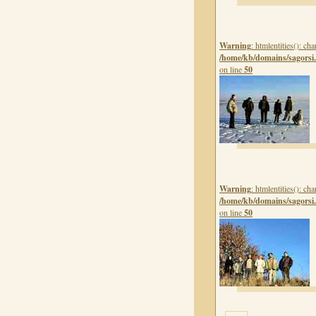
Warning
: htmlentities(): c
/home/kb/domains/sagorsi.
on line
50
Warning
: htmlentities(): c
/home/kb/domains/sagorsi.
on line
50