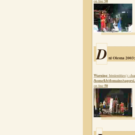
on line
50
D
ni Olesna 2003:
Warning
: htmlentities(): c
/home/kb/domains/sagorsi.
on line
50