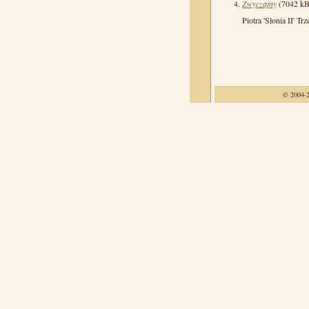
Zwyczajny
(7042 kB)
Piotra 'Słonia II' Trz
© 2004-