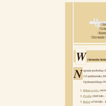
[
Sta
|
O na
|
Reper
|
Przyjaciele
W
ykonania kon
N
agrania pochodzą z 
(19 października 200
Ogólnopolskiego Pr
Pełnia wzgórz
(4634
Prośba
(2669 kB) - 
Będzie
(4740 kB) - 