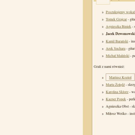
Poszukujemy wokali
Tomek Grajcar
- git
Agnieszka Biniek
- 
Jacek Dzwonowsk
Kamil Barański
- in
Arek Suchara
- gita
Michał Maliński
- p
Grali z nami również:
Mariusz Kozioł
Marta Żołędź
- skrz
Karolina Sklorz
- w
Kacper Popek
- perk
Agnieszka Obst - s
Miłosz Wośko - ins