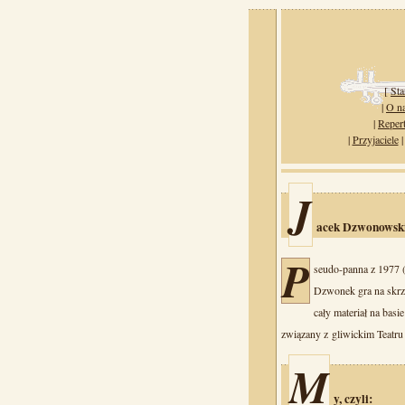
[
Sta
|
O n
|
Reper
|
Przyjaciele
J
acek Dzwonowsk
P
seudo-panna z 1977 (
Dzwonek gra na skrzy
cały materiał na basi
związany z gliwickim Teatru
M
y, czyli: